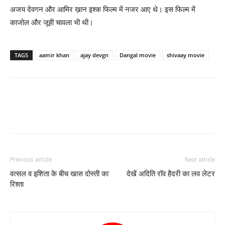
अजय देवगन और आमिर ख़ान इश्‍क फिल्‍म में नजर आए थे। इस फिल्‍म में
काजोल और जूही चावला भी थी।
TAGS
aamir khan
ajay devgn
Dangal movie
shivaay movie
Previous article
Next article
वत्सल व इशिता के बीच खास दोस्ती का
देखें अदिति रॉव हैदरी का लव लेटर
रिश्ता