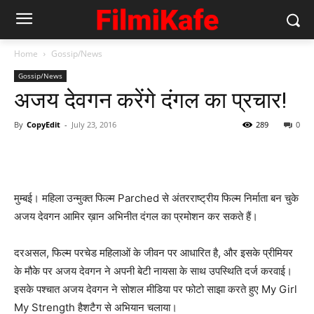
Home
Gossip/News
Gossip/News
अजय देवगन करेंगे दंगल का प्रचार!
By
CopyEdit
-
July 23, 2016
289
0
मुम्‍बई। महिला उन्‍मुक्‍त फिल्‍म Parched से अंतरराष्‍ट्रीय फिल्‍म निर्माता बन चुके
अजय देवगन आमिर ख़ान अभिनीत दंगल का प्रमोशन कर सकते हैं।
दरअसल, फिल्‍म परचेड महिलाओं के जीवन पर आधारित है, और इसके प्रीमियर
के मौके पर अजय देवगन ने अपनी बेटी नायसा के साथ उपस्‍थिति दर्ज करवाई।
इसके पश्‍चात अजय देवगन ने सोशल मीडिया पर फोटो साझा करते हुए My Girl
My Strength हैशटैग से अभियान चलाया।