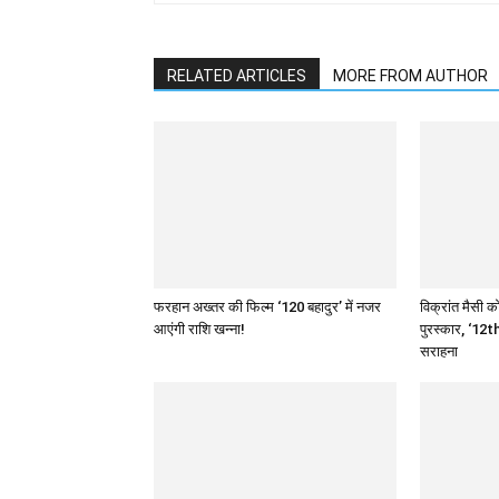
RELATED ARTICLES
MORE FROM AUTHOR
फरहान अख्तर की फिल्म ‘120 बहादुर’ में नजर
विक्रांत मैसी को
आएंगी राशि खन्ना!
पुरस्कार, ‘12th
सराहना