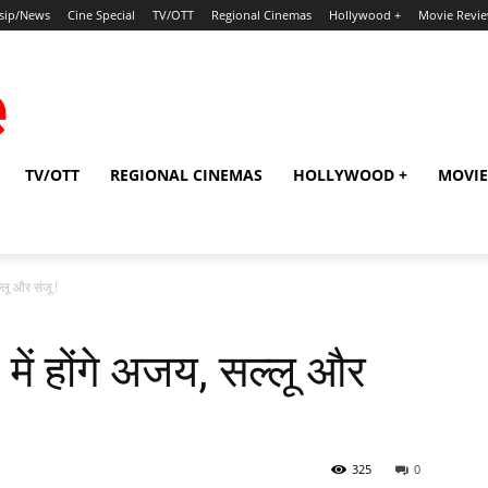
sip/News
Cine Special
TV/OTT
Regional Cinemas
Hollywood +
Movie Revi
TV/OTT
REGIONAL CINEMAS
HOLLYWOOD +
MOVIE
लू और संजू !
ं होंगे अजय, सल्‍लू और
325
0