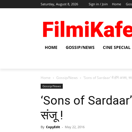
Saturday, August 8, 2026
Sign in / Join
Home
Gos
HOME
GOSSIP/NEWS
CINE SPECIAL
Home
Gossip/News
‘Sons of Sardaar’ में होंगे अजय, सल्‍
Gossip/News
‘Sons of Sardaar’ मे
संजू !
By
CopyEdit
-
May 22, 2016