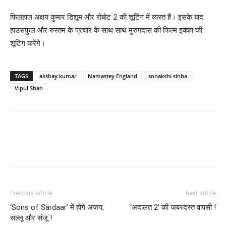
फिलहाल अक्षय कुमार डिशूम और रोबोट 2 की शूटिंग में व्‍यस्‍त हैं। इसके बाद
हाउसफुल और रुस्‍तम के प्रचार के साथ साथ मुरुगदास की फिल्‍म इक्‍का की
शूटिंग करेंगे।
TAGS
akshay kumar
Namastey England
sonakshi sinha
Vipul Shah
Previous article
Next article
‘Sons of Sardaar’ में होंगे अजय,
‘अदालत 2’ की जबरदस्‍त वापसी !
सल्‍लू और संजू !