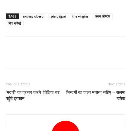
TAGS
akshay oberoi
pia bajpai
the virgins
अक्षय ओबेरॉय
पिया बाजेपई
Previous article
Next article
‘मदारी’ का प्रचार करने ‘चिड़िया घर’
जिन्‍दगी का जश्‍न मनाना चाहिए – सलमा
पहुंचे इरफान
हायेक