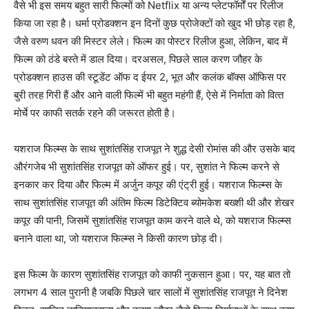
वैसे भी इस समय बहुत सारी फिल्‍मों को Netflix या अन्‍य प्‍लेटफॉर्मों पर रिलीज
किया जा रहा है। धर्मा प्रोडक्‍शन इन दिनों कुछ प्रोजेक्‍टों को खुद भी छोड़ रहा है,
जैसे वरुण धवन की मिस्‍टर लेले। फिल्‍म का पोस्‍टर रिलीज हुआ, लेकिन, बाद में
फिल्‍म को ठंडे बस्‍ते में डाल दिया। दरअसल, पिछले साल करण जौहर के
प्रोडक्‍शन हाउस की स्‍टूडेंट ऑफ द ईयर 2, भूत और कलंक बॉक्‍स ऑफिस पर
बुरी तरह गिरी हैं और आने वाली फिल्‍में भी बहुत महंगी हैं, ऐसे में निर्माता को वित्‍त
मोर्चे पर काफी सतर्क रहने की जरूरत होती है।
यशराज फिल्‍म्‍स के साथ सुशांतसिंह राजपूत ने शुद्ध देसी रोमांस की और उसके बाद
औरंगजेब भी सुशांतसिंह राजपूत को ऑफर हुई। पर, सुशांत ने फिल्‍म करने से
इनकार कर दिया और फिल्‍म में अर्जुन कपूर की एंट्री हुई। यशराज फिल्‍म्‍स के
साथ सुशांतसिंह राजपूत की अंतिम फिल्‍म डिटेक्टिव ब्योमकेश बख्शी थी और शेखर
कपूर की पानी, जिसमें सुशांतसिंह राजपूत काम करने वाले थे, को यशराज फिल्‍म्‍स
बनाने वाला था, जो यशराज फिल्‍म्‍स ने किसी कारण छोड़ दी।
इस फिल्‍म के कारण सुशांतसिंह राजपूत को काफी नुकसान हुआ। पर, यह बात तो
लगभग 4 साल पुरानी है जबकि पिछले चार सालों में सुशांतसिंह राजपूत ने दिनेश