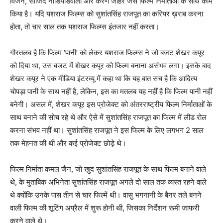
विजन, साजिद नाडियाडवाला और करण जौहर जैसे फिल्‍म निर्माताओं के साथ काम
किया है। यदि यशराज फिल्‍म्‍स को सुशांतसिंह राजपूत का करियर ख़राब करना
होता, तो चार साल तक यशराज फिल्‍म्‍स इंतजार नहीं करता।
गौरतलब है कि फिल्‍म ‘पानी’ को लेकर यशराज फिल्‍म्‍स ने जो बजट शेखर कपूर
को दिया था, उस बजट में शेखर कपूर को फिल्‍म बनाना असंभव लगा। इसके बाद
शेखर कपूर ने एक मीडिया इंटरव्‍यू में कहा था कि यह बात सच है कि आदित्‍य
चोपड़ा पानी के साथ नहीं है, लेकिन, इस का मतलब यह नहीं है कि फिल्‍म पानी नहीं
बनेगी। असल में, शेखर कपूर इस प्रोजेक्‍ट को अंतरराष्‍ट्रीय फिल्‍म निर्माताओं के
साथ बनाने की सोच रहे थे और ऐसे में सुशांतसिंह राजपूत का फिल्‍म में लीड रोल
करना संभव नहीं था। सुशांतसिंह राजपूत ने इस फिल्‍म के लिए लगभग 2 साल
तक मेहनत की थी और कई प्रोजेक्‍ट छोड़े थे।
फिल्‍म निर्माता कमल जैन, जो खुद सुशांतसिंह राजपूत के साथ फिल्‍म बनाने वाले
थे, के मुताबिक अभिनेता सुशांतसिंह राजपूत अगले दो साल तक व्‍यस्‍त रहने वाले
थे क्‍योंकि उनके पास तीन से चार फिल्‍में थी। वासु भगनानी के बैनर तले बनने
वाली फिल्‍म की शूटिंग अप्रैल में शुरू होनी थी, जिसका निर्देशन रूमी जाफरी
करने वाले थे।