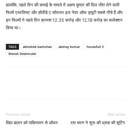
हालांकि, पहले दिन की कमाई के मामले में अक्षय कुमार की दिल जीत लेने वाली
फिल्‍में एयरलिफ्ट और हॉलीडे ए सॉलजर इज नेवर ऑफ ड्यूटी सबसे नीचे हैं और
इन फिल्‍मों ने पहले दिन क्रमश:12.35 करोड़ और 12.18 करोड़ का कलेक्‍शन
किया था।
TAGS
abhishek bachchan
akshay kumar
housefull 3
Riteish Deshmukh
Previous article
Next article
विद्या बालन को पाकिस्‍तान से ऑफर
राम चरण ने शुरू की ध्रुवा की शूटिंग