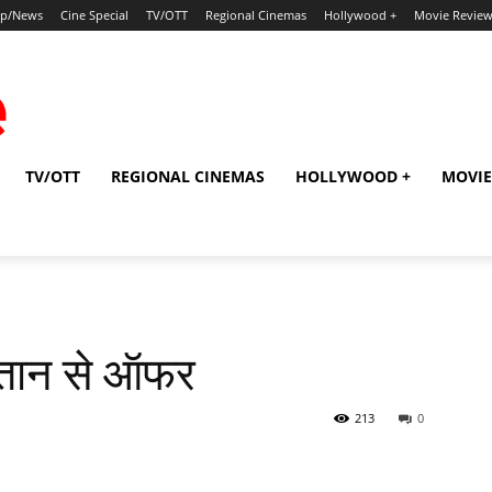
ip/News
Cine Special
TV/OTT
Regional Cinemas
Hollywood +
Movie Revie
TV/OTT
REGIONAL CINEMAS
HOLLYWOOD +
MOVIE
्‍तान से ऑफर
213
0