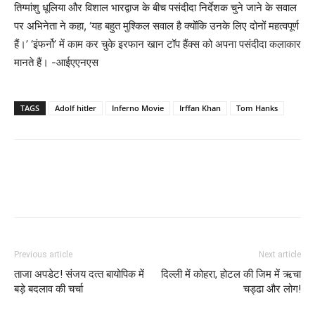
तिग्मांशु धूलिया और विशाल भारद्वाज के बीच पसंदीदा निर्देशक चुने जाने के सवाल
पर अभिनेता ने कहा, ‘यह बहुत मुश्किल सवाल है क्योंकि उनके लिए दोनों महत्वपूर्ण
हैं।’ ‘इंफर्नो’ में काम कर चुके इरफान खान टॉप हैंक्‍स को अपना पसंदीदा कलाकार
मानते हैं। -आईएएनएस
TAGS
Adolf hitler
Inferno Movie
Irffan Khan
Tom Hanks
Previous article
Next article
ताजा अपडेट! संजय दत्‍त बायोपिक में
दिल्‍ली में कोहरा, होटल की जिम में ऋचा
बड़े बदलाव की चर्चा
चड्ढा और लोग!