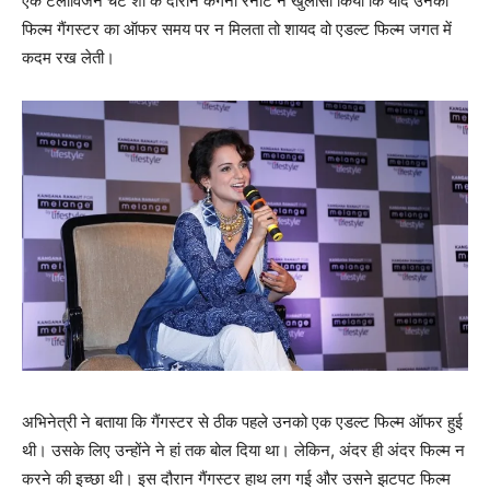
एक टेलीविजन चैट शो के दौरान कंगना रनौट ने खुलासा किया कि यदि उनको
फिल्‍म गैंगस्‍टर का ऑफर समय पर न मिलता तो शायद वो एडल्‍ट फिल्‍म जगत में
कदम रख लेती।
अभिनेत्री ने बताया कि गैंगस्‍टर से ठीक पहले उनको एक एडल्‍ट फिल्‍म ऑफर हुई
थी। उसके लिए उन्‍होंने ने हां तक बोल दिया था। लेकिन, अंदर ही अंदर फिल्‍म न
करने की इच्‍छा थी। इस दौरान गैंगस्‍टर हाथ लग गई और उसने झटपट फिल्‍म