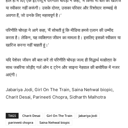
हाल ही में दिए एक इंटरव्‍यू में परिणीति चोपड़ा ने कहा, ‘मैं किसी भी बात को खारिज
या स्‍वीकार नहीं करूंगी। उसके दोस्‍त, उसका परिवार और रिश्‍तेदार सच्‍चाई से
अवगत हैं, जो उनके लिए महत्‍वपूर्ण है।’
परिणीति चोपड़ा ने आगे कहा, ‘मैं सोचती हूं कि मीडिया हमसे एलान की उम्‍मीद
करता है। लेकिन, यह व्‍यक्तिगत जीवन का मामला है। इसलिए इसको स्‍वीकार या
खारिज करना नहीं चाहती हूं।’
यदि पेशेवर जीवन की बात करें तो परिणीति चोपड़ा जल्‍द ही सिद्धार्थ मल्‍होत्रा के
साथ जबरिया जोड़ीए गर्ल ऑन द ट्रेन और साइना नेहवाल की बायोपिक में नजर
आएंगी।
Jabariya Jodi, Girl On The Train, Saina Nehwal biopic,
Charit Desai, Parineeti Chopra, Sidharth Malhotra
TAGS
Charit Desai
Girl On The Train
Jabariya Jodi
parineeti chopra
Saina Nehwal biopic