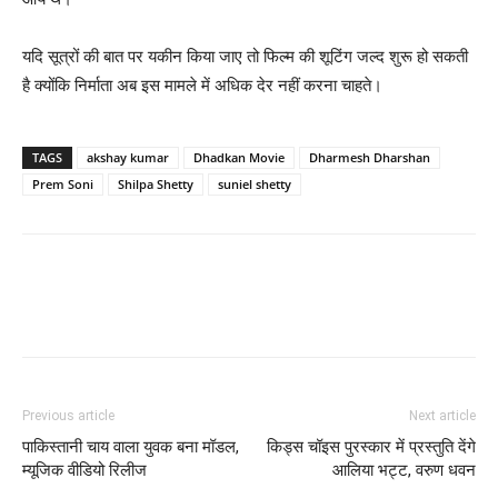
यदि सूत्रों की बात पर यकीन किया जाए तो फिल्‍म की शूटिंग जल्‍द शुरू हो सकती
है क्‍योंकि निर्माता अब इस मामले में अधिक देर नहीं करना चाहते।
TAGS
akshay kumar
Dhadkan Movie
Dharmesh Dharshan
Prem Soni
Shilpa Shetty
suniel shetty
Previous article
Next article
पाकिस्‍तानी चाय वाला युवक बना मॉडल,
किड्स चॉइस पुरस्कार में प्रस्तुति देंगे
म्‍यूजिक वीडियो रिलीज
आलिया भट्ट, वरुण धवन