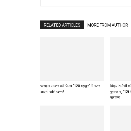
RELATED ARTICLES
MORE FROM AUTHOR
फरहान अख्तर की फिल्म ‘120 बहादुर’ में नजर
विक्रांत मैसी को
आएंगी राशि खन्ना!
पुरस्कार, ‘12th
सराहना