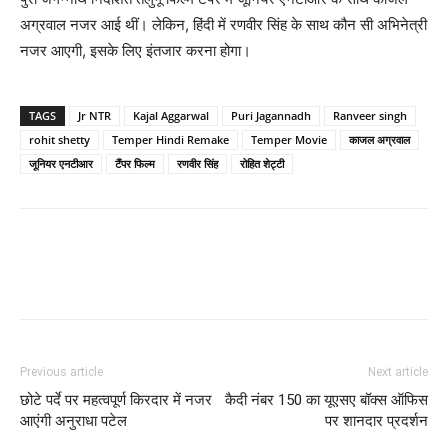
अग्रवाल नजर आई थीं। लेकिन, हिंदी में रणवीर सिंह के साथ कौन सी अभिनेत्री
नजर आएगी, इसके लिए इंतजार करना होगा।
TAGS
Jr NTR
Kajal Aggarwal
Puri Jagannadh
Ranveer singh
rohit shetty
Temper Hindi Remake
Temper Movie
काजल अग्रवाल
जूनियर एनटीआर
टैंपर फिल्‍म
रणवीर सिंह
रोहित शेट्टी
Previous article
Next article
छोटे पर्दे पर महत्‍वपूर्ण किरदार में नजर
कैदी नंबर 150 का यूएसए बॉक्‍स ऑफिस
आएंगी अनुराधा पटेल
पर शानदार प्रदर्शन