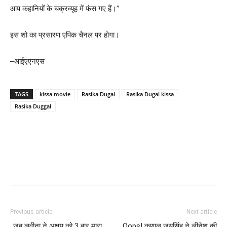
आप कहानियों के चक्रव्यूह में फंस गए हैं।”
इस शो का प्रसारण एपिक चैनल पर होगा।
–आईएएनएस
TAGS
kissa movie
Rasika Dugal
Rasika Dugal kissa
Rasika Duggal
Previous article
Next article
..जब लवीना ने अक्षय को 3 बार मारा
Oops! कुणाल जयसिंह ने लीनेश की