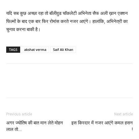
यदि सब कुछ अच्‍छा रहा तो बॉलीवुड चॉकलेटी अभिनेता सैफ अली ख़ान एक्‍शन
फिल्‍मों के बाद एक बार फिर रोमांस करते नजर आएंगे। हालांकि, अभिनेत्री का
चुनाव करना बाकी है।
TAGS
akshat verma
Saif Ali Khan
Previous article
Next article
अगर ज्‍योतिष की बात मान लेते मोहन
इस किरदार में नजर आएंगे कमल हसन
लाल तो….
!