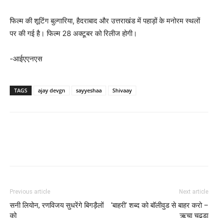
फिल्म की शूटिंग बुल्गारिया, हैदराबाद और उत्तराखंड में पहाड़ों के मनोरम स्थलों
पर की गई है। फिल्म 28 अक्टूबर को रिलीज होगी।
-आईएएनएस
TAGS
ajay devgn
sayyeshaa
Shivaay
Previous article
Next article
सनी लियोन, रणविजय सुधरेंगे बिगड़ैलों
‘बाहरी’ शब्‍द को बॉलीवुड से बाहर करो –
को
ऋचा चढ्डा