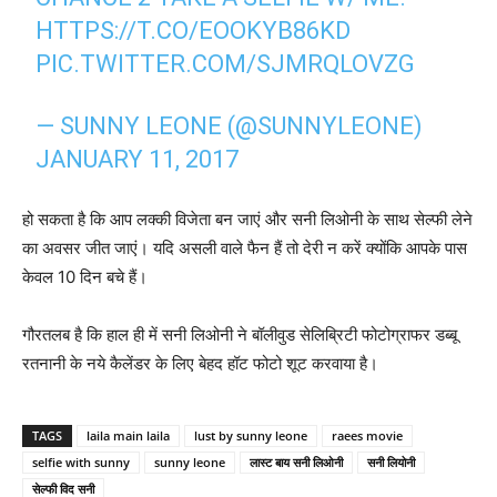
HTTPS://T.CO/EOOKYB86KD
PIC.TWITTER.COM/SJMRQLOVZG
— SUNNY LEONE (@SUNNYLEONE)
JANUARY 11, 2017
हो सकता है कि आप लक्‍की विजेता बन जाएं और सनी लिओनी के साथ सेल्‍फी लेने
का अवसर जीत जाएं। यदि असली वाले फैन हैं तो देरी न करें क्‍योंकि आपके पास
केवल 10 दिन बचे हैं।
गौरतलब है कि हाल ही में सनी लिओनी ने बॉलीवुड सेलिब्रिटी फोटोग्राफर डब्‍बू
रतनानी के नये कैलेंडर के लिए बेहद हॉट फोटो शूट करवाया है।
TAGS
laila main laila
lust by sunny leone
raees movie
selfie with sunny
sunny leone
लास्‍ट बाय सनी लिओनी
सनी लियोनी
सेल्‍फी विद सनी