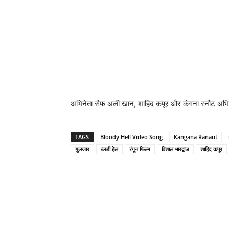
अभिनेता सैफ अली खान, शाहिद कपूर और कंगना रनौट अभिनी
TAGS
Bloody Hell Video Song
Kangana Ranaut
गुलजार
ब्‍लडी हेल
रंगून फिल्‍म
विशाल भारद्वाज
शाहिद कपूर