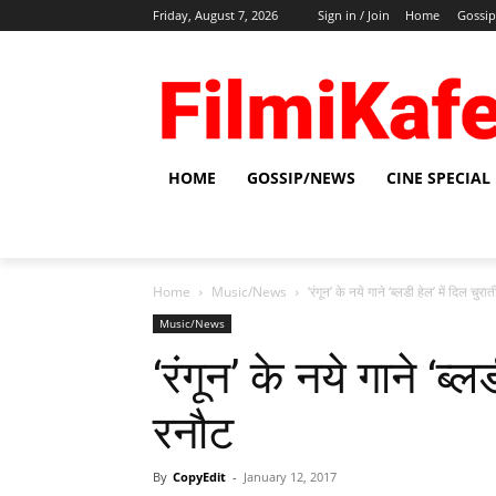
Friday, August 7, 2026
Sign in / Join
Home
Gossi
HOME
GOSSIP/NEWS
CINE SPECIAL
Home
Music/News
‘रंगून’ के नये गाने ‘ब्‍लडी हेल’ में दिल चु
Music/News
‘रंगून’ के नये गाने ‘ब्‍
रनौट
By
CopyEdit
-
January 12, 2017