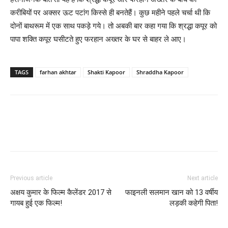
करीबियों पर अक्‍सर ऊट पटांग किस्‍से ही बनतेहैं। कुछ महीने पहले चर्चा थी कि
दोनों बाथरूम में एक साथ पकड़े गये। तो अबकी बार कहा गया कि श्रद्धा कपूर को
पापा शक्‍ति कपूर घसीटते हुए फरहान अख्‍तर के घर से बाहर ले आए।
TAGS
farhan akhtar
Shakti Kapoor
Shraddha Kapoor
Previous article
Next article
अक्षय कुमार के फिल्‍म कैलेंडर 2017 से
फाइनली सलमान खान को 13 वर्षीय
गायब हुई एक फिल्‍म!
लड़की कहेगी पिता!