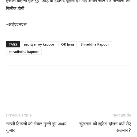
इसकी कहानी एक युवा जोड़े के इर्दगिर्द घूमती है। यह अगले साल 13 जनवरी को
रिलीज होगी।
-आईएएनएस
TAGS
aaditya roy kapoor
OK Janu
Shraddha Kapoor
shradhdha kapoor
Previous article
Next article
नस्‍ली टिप्‍पणी को लेकर गुस्‍से हुए अक्षय
सुलतान की शूटिंग दौरान क्‍यों रोए
कुमार
सलमान?