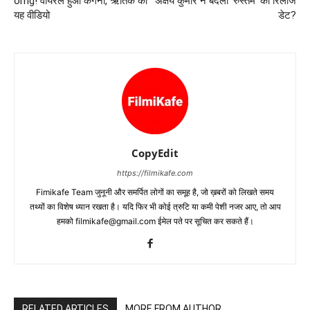
omg! वायरल हुआ कंगना, ऋतिक का
अक्षय कुमार ने बदली ‘रुस्‍तम’ की रिलीज
यह वीडियो
डेट?
CopyEdit
https://filmikafe.com
Fimikafe Team जुनूनी और समर्पित लोगों का समूह है, जो ख़बरों को लिखते समय
तथ्‍यों का विशेष ध्‍यान रखता है। यदि फिर भी कोई त्रुटि या कमी पेशी नजर आए, तो आप
हमको filmikafe@gmail.com ईमेल पते पर सूचित कर सकते हैं।
RELATED ARTICLES
MORE FROM AUTHOR