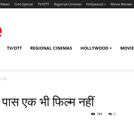
p/News
Cine Special
TV/OTT
Regional Cinemas
Hollywood +
Movie Review
TV/OTT
REGIONAL CINEMAS
HOLLYWOOD +
MOVIE
 नहीं
ास एक भी फिल्‍म नहीं
184
0