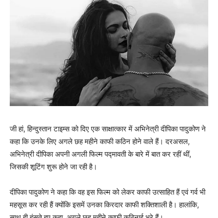
जी हां, हिन्‍दुस्‍तान टाइम्‍स को दिए एक साक्षात्‍कार में अभिनेत्री दीपिका पादुकोण ने
कहा कि उनके लिए अगले छह महीने काफी कठिन होने वाले हैं। दरअसल,
अभिनेत्री दीपिका अपनी अगली फिल्‍म पद्मावती के बारे में बात कर रहीं थीं,
जिसकी शूटिंग शुरू होने जा रही है।
दीपिका पादुकोण ने कहा कि वह इस फिल्‍म को लेकर काफी उत्‍साहित हैं एवं गर्व भी
महसूस कर रही हैं क्‍योंकि इसमें उनका किरदार काफी शक्‍तिशाली है। हालांकि,
साथ ही हंसते हुए कहा, अगले छह महीने काफी कठिनाई भरे हैं।