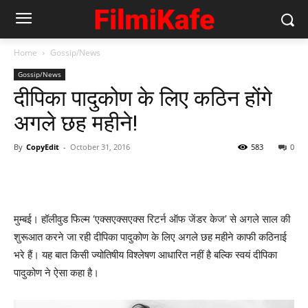
Home
Gossip/News
Gossip/News
दीपिका पादुकोण के लिए कठिन होंगे
अगले छह महीने!
By
CopyEdit
-
October 31, 2016
583
0
मुम्‍बई। हॉलीवुड फिल्‍म ‘एक्‍सएक्‍सएक्‍स रिटर्न ऑफ जेंडर केज’ से अगले साल की
शुरूआत करने जा रही दीपिका पादुकोण के लिए अगले छह महीने काफी कठिनाई
भरे हैं। यह बात किसी ज्‍योतिषीय विश्‍लेषण आधारित नहीं है बल्‍कि स्‍वयं दीपिका
पादुकोण ने ऐसा कहा है।