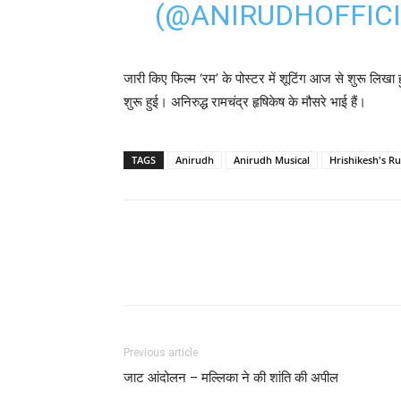
(@ANIRUDHOFFIC
जारी किए फिल्‍म ‘रम’ के पोस्‍टर में शूटिंग आज से शुरू लिखा
शुरू हुई। अनिरुद्ध रामचंद्र हृषिकेष के मौसरे भाई हैं।
TAGS
Anirudh
Anirudh Musical
Hrishikesh's R
Previous article
जाट आंदोलन – मल्‍लिका ने की शांति की अपील