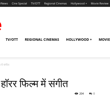
p/News
Cine Special
TV/OTT
Regional Cinemas
Hollywood +
Movie Review
TV/OTT
REGIONAL CINEMAS
HOLLYWOOD +
MOVIE
 में संगीत
हॉरर फिल्‍म में संगीत
204
0