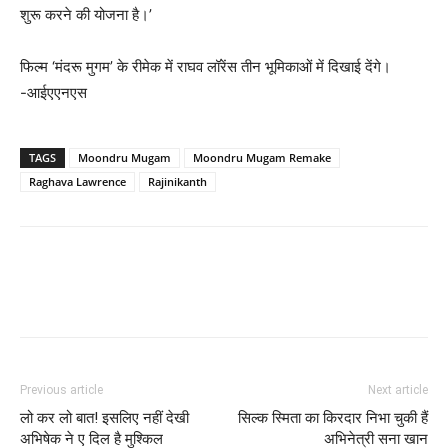
शुरू करने की योजना है।’
फिल्‍म ‘मंदरू मुगम’ के रीमेक में राघव लॉरेंस तीन भूमिकाओं में दिखाई देंगे।
-आईएएनएस
TAGS
Moondru Mugam
Moondru Mugam Remake
Raghava Lawrence
Rajinikanth
Previous article
Next article
लो कर लो बात! इसलिए नहीं देखी
सिल्‍क स्‍मिता का किरदार निभा चुकी हैं
अभिषेक ने ए दिल है मुश्‍किल
अभिनेत्री सना खान