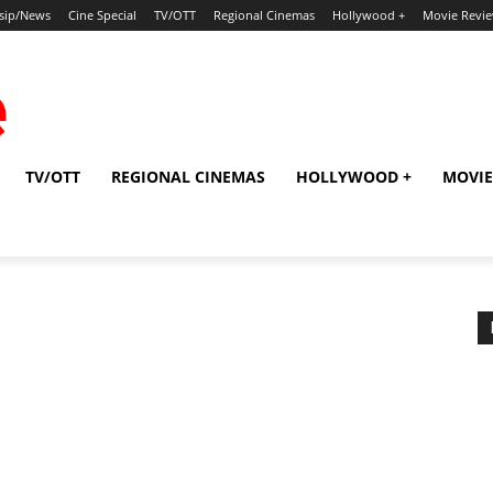
sip/News
Cine Special
TV/OTT
Regional Cinemas
Hollywood +
Movie Revi
TV/OTT
REGIONAL CINEMAS
HOLLYWOOD +
MOVIE