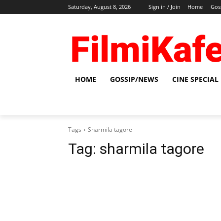
Saturday, August 8, 2026
Sign in / Join
Home
Gos
HOME
GOSSIP/NEWS
CINE SPECIAL
Tags
Sharmila tagore
Tag:
sharmila tagore