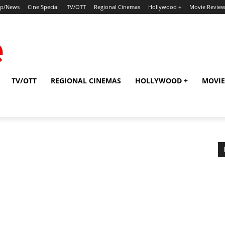
ip/News
Cine Special
TV/OTT
Regional Cinemas
Hollywood +
Movie Revie
TV/OTT
REGIONAL CINEMAS
HOLLYWOOD +
MOVIE