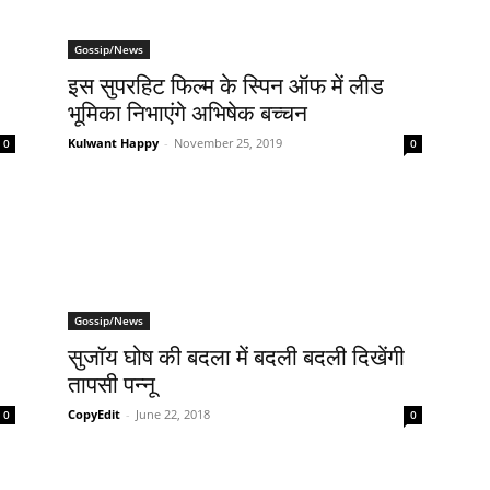
Gossip/News
इस सुपरहिट फिल्‍म के स्पि‍न ऑफ में लीड
भूमिका निभाएंगे अभिषेक बच्‍चन
Kulwant Happy
-
November 25, 2019
0
0
Gossip/News
सुजॉय घोष की बदला में बदली बदली दिखेंगी
तापसी पन्नू
CopyEdit
-
June 22, 2018
0
0