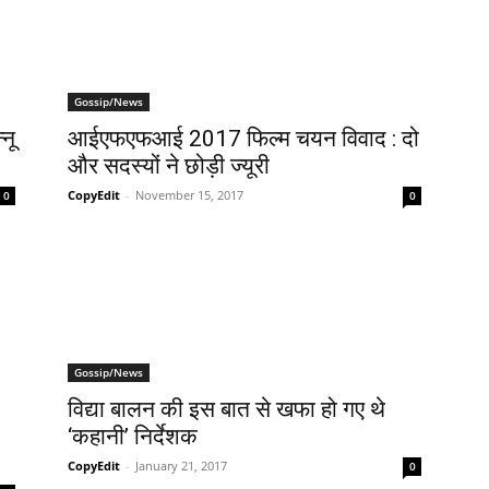
Gossip/News
्नू
आईएफएफआई 2017 फिल्म चयन विवाद : दो
और सदस्यों ने छोड़ी ज्यूरी
CopyEdit
-
November 15, 2017
0
0
Gossip/News
विद्या बालन की इस बात से खफा हो गए थे
‘कहानी’ निर्देशक
CopyEdit
-
January 21, 2017
0