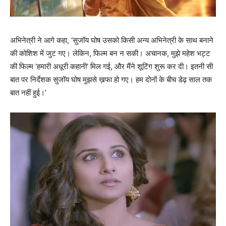
अभिनेत्री ने आगे कहा, ‘सुजॉय घोष उसको किसी अन्‍य अभिनेत्री के साथ बनाने
की कोशिश में जुट गए। लेकिन, फिल्‍म बन न सकी। अचानक, मुझे महेश भट्ट
की फिल्‍म ‘हमारी अधूरी कहानी’ मिल गई, और मैंने शूटिंग शुरू कर दी। इतनी सी
बात पर निर्देशक सुजॉय घोष मुझसे ख़फा हो गए। हम दोनों के बीच डेढ़ साल तक
बात नहीं हुई।’