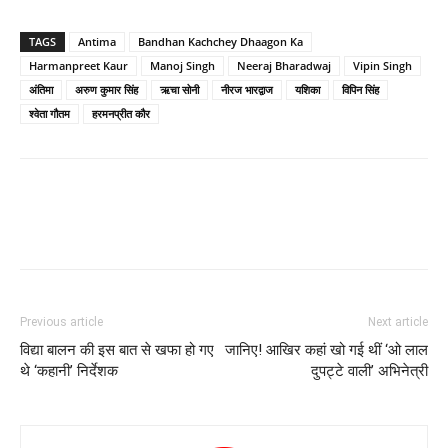
TAGS
Antima
Bandhan Kachchey Dhaagon Ka
Harmanpreet Kaur
Manoj Singh
Neeraj Bharadwaj
Vipin Singh
अंतिमा
अरुण कुमार सिंह
ऋचा सोनी
नीरज भारद्वाज
यशिका
विपिन सिंह
श्वेता गौतम
हरमनप्रीत कौर
Previous article
Next article
विद्या बालन की इस बात से खफा हो गए
जानिए! आखिर कहां खो गई थीं ‘ओ लाल
थे ‘कहानी’ निर्देशक
दुपट्टे वाली’ अभिनेत्री