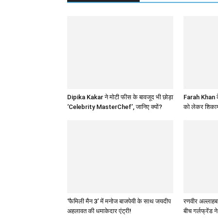
Dipika Kakar ने मोटी फीस के बावजूद भी छोड़ा
Farah Khan के
‘Celebrity MasterChef’, जानिए क्यों?
को लेकर शिकाय
‘फैमिली मैन 3’ में मनोज बाजपेयी के साथ जयदीप
रणवीर अल्लाहबादि
अहलावत की धमाकेदार एंट्री!
बीच गर्लफ्रेंड न