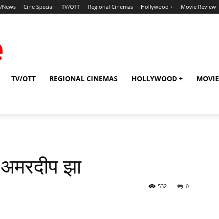
p/News
Cine Special
TV/OTT
Regional Cinemas
Hollywood +
Movie Review
TV/OTT
REGIONAL CINEMAS
HOLLYWOOD +
MOVIE
ें अमरदीप झा
532
0