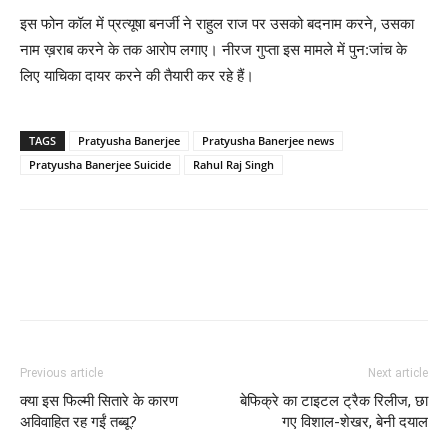
इस फोन कॉल में प्रत्‍यूषा बनर्जी ने राहुल राज पर उसको बदनाम करने, उसका
नाम ख़राब करने के तक आरोप लगाए। नीरज गुप्‍ता इस मामले में पुन:जांच के
लिए याचिका दायर करने की तैयारी कर रहे हैं।
TAGS
Pratyusha Banerjee
Pratyusha Banerjee news
Pratyusha Banerjee Suicide
Rahul Raj Singh
Previous article
Next article
क्‍या इस फिल्‍मी सितारे के कारण
बेफिक्रे का टाइटल ट्रैक रिलीज, छा
अविवाहित रह गईं तब्‍बू?
गए विशाल-शेखर, बेनी दयाल