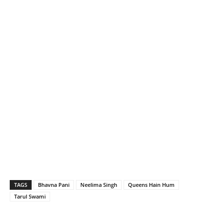
TAGS
Bhavna Pani
Neelima Singh
Queens Hain Hum
Tarul Swami