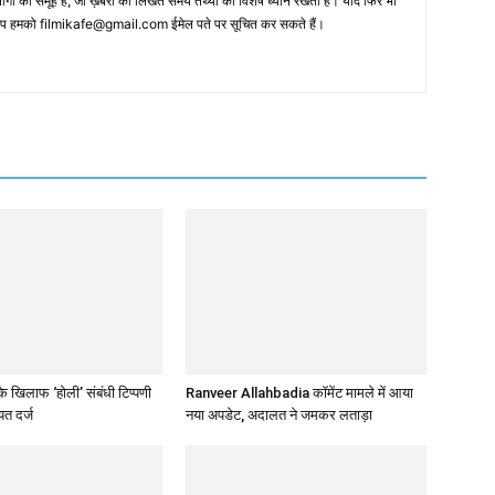
 का समूह है, जो ख़बरों को लिखते समय तथ्‍यों का विशेष ध्‍यान रखता है। यदि फिर भी
 आप हमको filmikafe@gmail.com ईमेल पते पर सूचित कर सकते हैं।
 खिलाफ ‘होली’ संबंधी टिप्पणी
Ranveer Allahbadia कॉमेंट मामले में आया
त दर्ज
नया अपडेट, अदालत ने जमकर लताड़ा