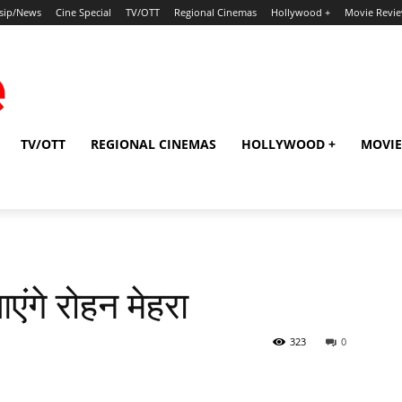
sip/News
Cine Special
TV/OTT
Regional Cinemas
Hollywood +
Movie Revi
TV/OTT
REGIONAL CINEMAS
HOLLYWOOD +
MOVIE
एंगे रोहन मेहरा
323
0