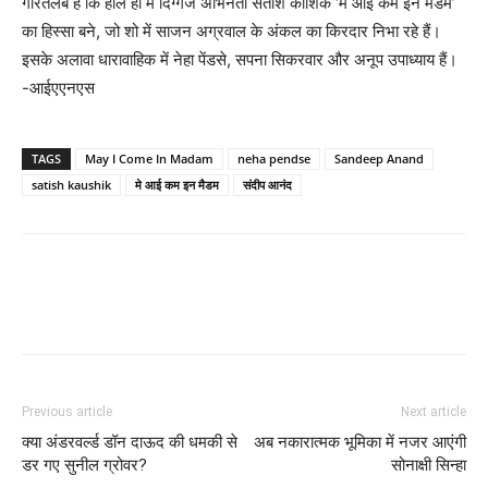
गौरतलब है कि हाल ही में दिग्गज अभिनेता सतीश कौशिक ‘मे आई कम इन मैडम’
का हिस्सा बने, जो शो में साजन अग्रवाल के अंकल का किरदार निभा रहे हैं।
इसके अलावा धारावाहिक में नेहा पेंडसे, सपना सिकरवार और अनूप उपाध्याय हैं।
-आईएएनएस
TAGS
May I Come In Madam
neha pendse
Sandeep Anand
satish kaushik
मे आई कम इन मैडम
संदीप आनंद
Previous article
Next article
क्‍या अंडरवर्ल्‍ड डॉन दाऊद की धमकी से
अब नकारात्‍मक भूमिका में नजर आएंगी
डर गए सुनील ग्रोवर?
सोनाक्षी सिन्‍हा