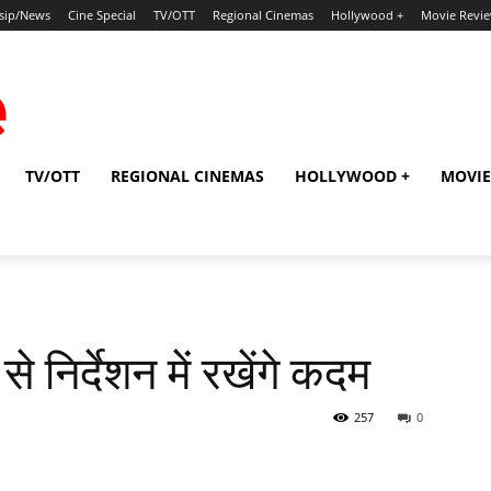
sip/News
Cine Special
TV/OTT
Regional Cinemas
Hollywood +
Movie Revi
TV/OTT
REGIONAL CINEMAS
HOLLYWOOD +
MOVIE
निर्देशन में रखेंगे कदम
257
0