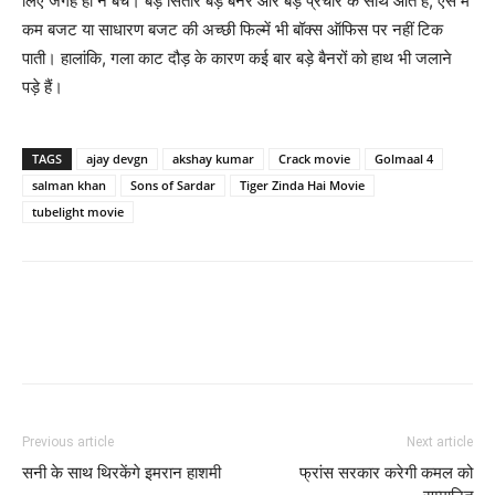
लिए जगह ही न बचे। बड़े सितारे बड़े बैनर और बड़े प्रचार के साथ आते हैं, ऐसे में
कम बजट या साधारण बजट की अच्‍छी फिल्‍में भी बॉक्‍स ऑफिस पर नहीं टिक
पाती। हालांकि, गला काट दौड़ के कारण कई बार बड़े बैनरों को हाथ भी जलाने
पड़े हैं।
TAGS
ajay devgn
akshay kumar
Crack movie
Golmaal 4
salman khan
Sons of Sardar
Tiger Zinda Hai Movie
tubelight movie
Previous article
Next article
सनी के साथ थिरकेंगे इमरान हाशमी
फ्रांस सरकार करेगी कमल को