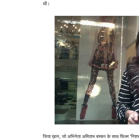
थी।
जिया ख़ान, जो अभिनेता अमिताभ बच्‍चन के साथ फिल्‍म ‘नि