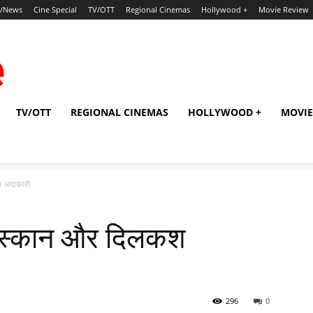
p/News
Cine Special
TV/OTT
Regional Cinemas
Hollywood +
Movie Review
TV/OTT
REGIONAL CINEMAS
HOLLYWOOD +
MOVIE
श अदाकारी
मुस्कान और दिलकश
296
0