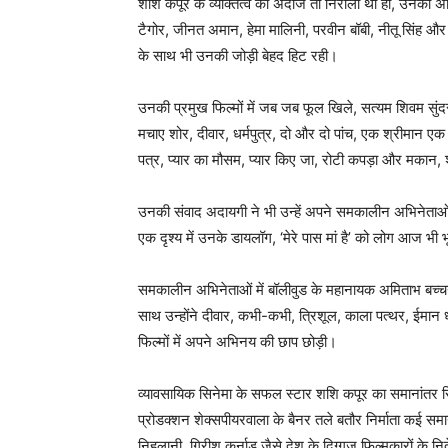
शशि कपूर के व्यक्तित्व का अंदाज तो निराला था ही, उनका अभ
टैगोर, जीनत अमान, हेमा मालिनी, परवीन बॉबी, नीतू सिंह और
के साथ भी उनकी जोड़ी बेहद हिट रही।
उनकी प्रमुख फिल्मों में जब जब फूल खिले, सत्यम शिवम सुं
मचाए शोर, दीवार, धर्मपुत्र, दो और दो पांच, एक श्रीमान एक 
पत्र, प्यार का मौसम, प्यार किए जा, रोटी कपड़ा और मकान, 
उनकी संवाद अदायगी ने भी उन्हें अपने समकालीन अभिनेताओं
एक दृश्य में उनके डायलॉग, ‘मेरे पास मां है’ को लोग आज भी भू
समकालीन अभिनेताओं में बॉलीवुड के महानायक अमिताभ बच्चन
साथ उन्होंने दीवार, कभी-कभी, त्रिशूल, काला पत्थर, ईम
फिल्मों में अपने अभिनय की छाप छोड़ी।
व्यावसायिक सिनेमा के सफल स्टार शशि कपूर का समानांतर सिन
प्रोडक्शन शेक्सपीयरवाला के बैनर तले बतौर निर्माता कई समानां
निहलानी, गिरीश कर्नाड जैसे देश के दिग्गज फिल्मकारों के निर