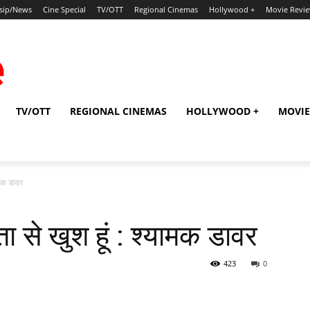
sip/News
Cine Special
TV/OTT
Regional Cinemas
Hollywood +
Movie Revi
TV/OTT
REGIONAL CINEMAS
HOLLYWOOD +
MOVIE
ामक डावर
ा से खुश हूं : श्यामक डावर
423
0