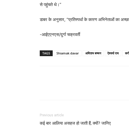
से पहुंचते थे।”
डाबर के अनुसार, “प्रतिस्पर्धा के कारण अभिनेताओं का अच्छा
-आईएएनएस/दुर्गा चक्रवर्ती
TAGS
Shiamak davar
अमिताभ बच्चन
ऐश्वर्या राय
करी
Previous article
कई बार आलिया असहज हो जाती हैं, क्यों? जानिए