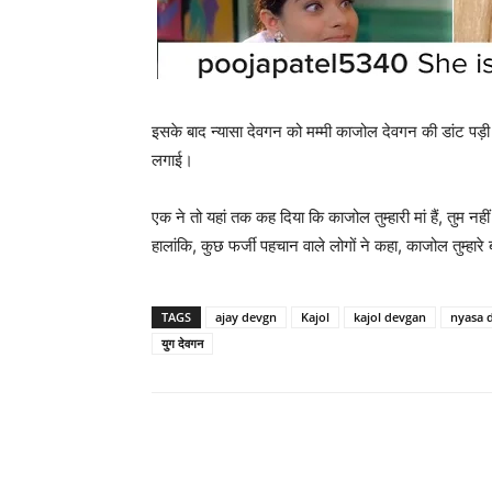
इसके बाद न्‍यासा देवगन को मम्‍मी काजोल देवगन की डांट पड़ी 
लगाई।
एक ने तो यहां तक कह दिया कि काजोल तुम्‍हारी मां हैं, तुम नही
हालांकि, कुछ फर्जी पहचान वाले लोगों ने कहा, काजोल तुम्‍हारे बच्‍
TAGS
ajay devgn
Kajol
kajol devgan
nyasa 
युग देवगन