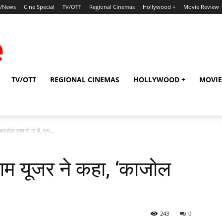
p/News
Cine Special
TV/OTT
Regional Cinemas
Hollywood +
Movie Review
TV/OTT
REGIONAL CINEMAS
HOLLYWOOD +
MOVIE
जोल तुम्‍हारी मां हैं, तुम...
ग्राम यूजर ने कहा, ‘काजोल
243
0