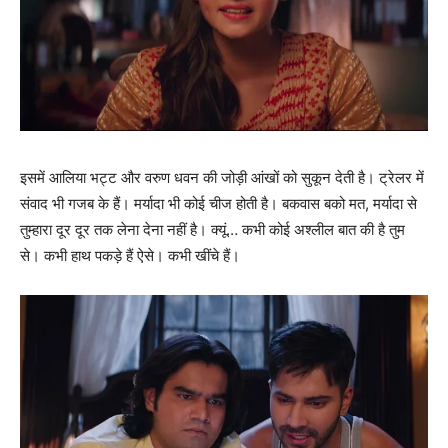
इसमें आलिया भट्ट और वरुण धवन की जोड़ी आंखों को सुकून देती है। ट्रेलर में
संवाद भी गजब के हैं। मर्यादा भी कोई चीज होती है। बकवास बको मत, मर्यादा से
तुम्‍हारा दूर दूर तक लेना देना नहीं है। क्‍यूं… कभी कोई अश्‍लील बात की है तुम
से। कभी हाथ पकड़े हैं ऐसे। कभी खींचे हैं।