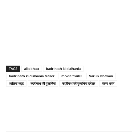
TAGS
alia bhatt
badrinath ki dulhania
badrinath ki dulhania trailer
movie trailer
Varun Dhawan
आलिया भट्ट
बद्रीनाथ की दुल्‍हनिया
बद्रीनाथ की दुल्‍हनिया ट्रेलर
वरुण धवन