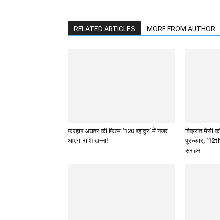
RELATED ARTICLES
MORE FROM AUTHOR
फरहान अख्तर की फिल्म ‘120 बहादुर’ में नजर
विक्रांत मैसी को
आएंगी राशि खन्ना!
पुरस्कार, ‘12th
सराहना