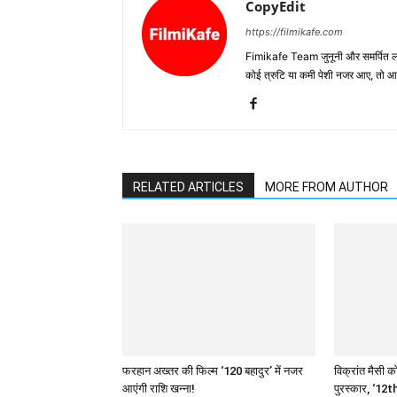
CopyEdit
https://filmikafe.com
Fimikafe Team जुनूनी और समर्पित लोगों
कोई त्रुटि या कमी पेशी नजर आए, तो
RELATED ARTICLES
MORE FROM AUTHOR
फरहान अख्तर की फिल्म ‘120 बहादुर’ में नजर
विक्रांत मैसी को
आएंगी राशि खन्ना!
पुरस्कार, ‘12th