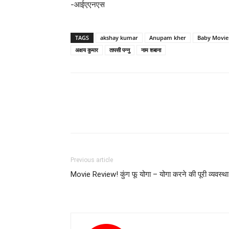
-आईएएनएस
TAGS
akshay kumar
Anupam kher
Baby Movie
अक्षय कुमार
तापसी पन्‍नु
नाम शबाना
Previous article
Movie Review! कुंग फू योगा – योगा करने की पूरी व्‍यवस्‍था