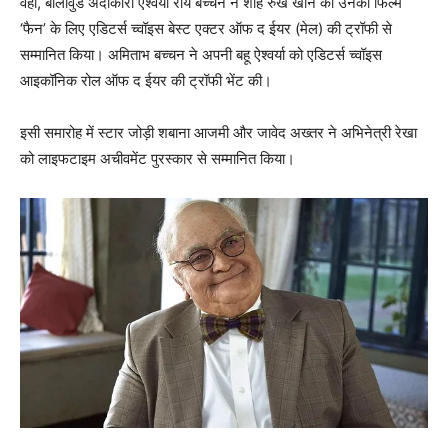
वहीं, बॉलीवुड अदाकारा ऐश्वर्या राय बच्‍चन ने शाह रुख खान को उनकी फिल्म
‘फैन’ के लिए एडिटर्स च्‍वॉइस बेस्ट एक्टर ऑफ द ईयर (मेल) की ट्रॉफी से
सम्मानित किया। अमिताभ बच्‍चन ने अपनी बहू ऐश्वर्या को एडिटर्स च्‍वॉइस
आइकॉनिक रोल ऑफ द ईयर की ट्रॉफी भेंट की।
इसी समारोह में स्टार जोड़ी शबाना आजमी और जावेद अख्तर ने अभिनेत्री रेखा
को लाइफटाइम अचीवमेंट पुरस्कार से सम्मानित किया।