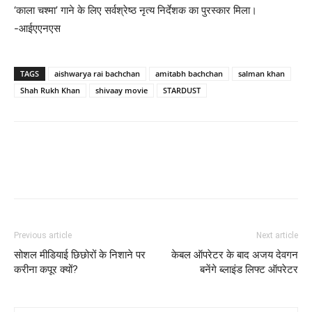
‘काला चश्मा’ गाने के लिए सर्वश्रेष्ठ नृत्य निर्देशक का पुरस्कार मिला।
-आईएएनएस
TAGS
aishwarya rai bachchan
amitabh bachchan
salman khan
Shah Rukh Khan
shivaay movie
STARDUST
Previous article
Next article
सोशल मीडियाई छिछोरों के निशाने पर
केबल ऑपरेटर के बाद अजय देवगन
करीना कपूर क्‍यों?
बनेंगे ब्‍लाइंड लिफ्ट ऑपरेटर