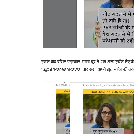
इसके बाद वरिष्‍ठ पत्रकार अभय दुबे ने एक अन्‍य ट्वीट रिट
”.@SirPareshRawal वाह सर , अपने झूठे साहेब की तरह 