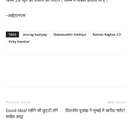
फिल्म 24 जून को रिलीज की जाएगी। फिल्म में विक्की कौशल भी हैं।
-आईएएनएस
TAGS
anurag kashyap
Nawazuddin Siddiqui
Raman Raghav 2.0
Vicky Kaushal
Previous article
Next article
Good Idea! महीने की छुट्टी लेंगे
दिलजीत दुसांझ ने मुम्‍बई में खरीदा फ्लैट!
शाहिद कपूर