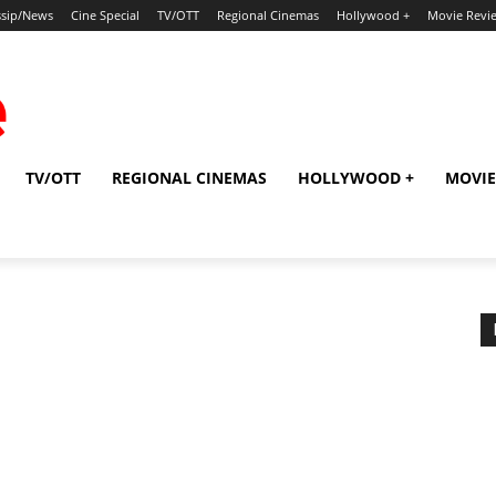
sip/News
Cine Special
TV/OTT
Regional Cinemas
Hollywood +
Movie Revi
TV/OTT
REGIONAL CINEMAS
HOLLYWOOD +
MOVIE