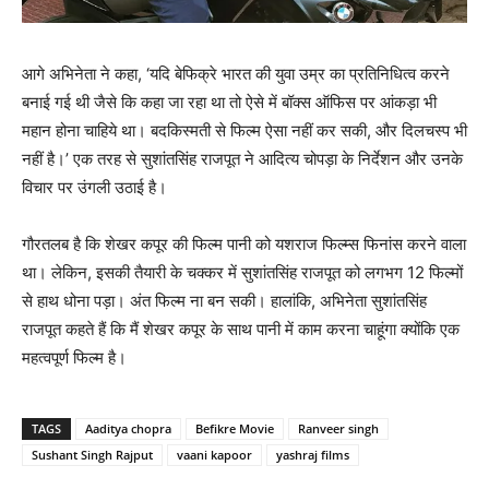
आगे अभिनेता ने कहा, ‘यदि बेफिक्रे भारत की युवा उम्र का प्रतिनिधित्‍व करने
बनाई गई थी जैसे कि कहा जा रहा था तो ऐसे में बॉक्‍स ऑफिस पर आंकड़ा भी
महान होना चाहिये था। बदकिस्‍मती से फिल्‍म ऐसा नहीं कर सकी, और दिलचस्‍प भी
नहीं है।’ एक तरह से सुशांतसिंह राजपूत ने आदित्‍य चोपड़ा के निर्देशन और उनके
विचार पर उंगली उठाई है।
गौरतलब है कि शेखर कपूर की फिल्‍म पानी को यशराज फिल्‍म्‍स फिनांस करने वाला
था। लेकिन, इसकी तैयारी के चक्‍कर में सुशांतसिंह राजपूत को लगभग 12 फिल्‍मों
से हाथ धोना पड़ा। अंत फिल्‍म ना बन सकी। हालांकि, अभिनेता सुशांतसिंह
राजपूत कहते हैं कि मैं शेखर कपूर के साथ पानी में काम करना चाहूंगा क्‍योंकि एक
महत्‍वपूर्ण फिल्‍म है।
TAGS
Aaditya chopra
Befikre Movie
Ranveer singh
Sushant Singh Rajput
vaani kapoor
yashraj films