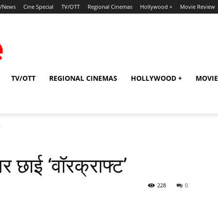
p/News
Cine Special
TV/OTT
Regional Cinemas
Hollywood +
Movie Review
TV/OTT
REGIONAL CINEMAS
HOLLYWOOD +
MOVIE
’
र छाई ‘वॉरक्राफ्ट’
228
0