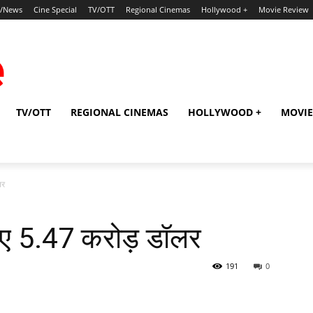
p/News
Cine Special
TV/OTT
Regional Cinemas
Hollywood +
Movie Review
TV/OTT
REGIONAL CINEMAS
HOLLYWOOD +
MOVIE
लर
ाए 5.47 करोड़ डॉलर
191
0